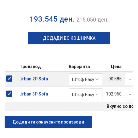
193.545
ден.
215.050
ден.
ДОДАДИ ВО КОШНИЧКА
Производ
Варијанта
Цена
К
-
Urban 2P Sofa
90.585
Штоф Easy
-
Urban 3P Sofa
102.960
Штоф Easy
Вкупно со поп
Додади ги означените производи