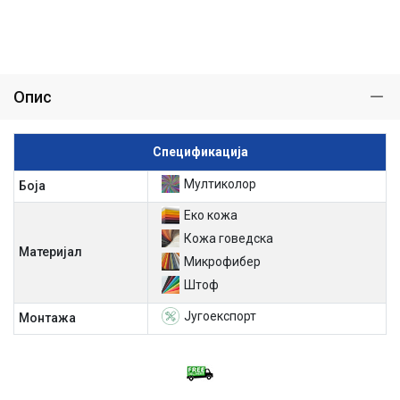
Опис
Спецификација
Мултиколор
Боја
Еко кожа
Кожа говедска
Материјал
Микрофибер
Штоф
Југоекспорт
Mонтажа