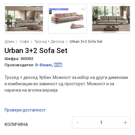
Дома
Софи
Тросед + Двосед
Urban 3+2 Sofa Set
Urban 3+2 Sofa Set
Шифра: 003302
Производител:
D-Divani, 🇮🇹
Тросед + двосед Урбан. Можност за избор на други димензии
и комбинации во завиност од просторот. Можност и за
нарачка на аголна верзија.
Провери достапност
-
+
КОЛИЧИНА