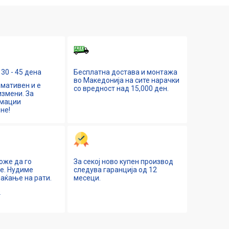
30 - 45 дена
Бесплатна достава и монтажа
во Македонија на сите нарачки
мативен и е
со вредност над 15,000 ден.
змени. За
рмации
не!
оже да го
За секој ново купен производ
ne. Нудиме
следува гаранција од 12
аќање на рати.
месеци.
е