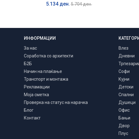
5.134 ден.
5.704 ден.
ИНФОРМАЦИИ
КАТЕГОР
Транспорт и монтажа
Низ цела Македонија
За нас
Влез
Соработка со архитекти
Дневни
Б2Б
Трпезари
Начин на плаќање
Софи
Транспорт и монтажа
Кујни
Рекламации
Детски
Моја сметка
Спални
Проверка на статус на нарачка
Душеци
Блог
Офис
Контакт
Бањи
Двор
Плус