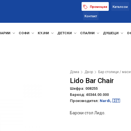
Промоции
Каталози
Контакт
ЗАРИИ
СОФИ
КУЈНИ
ДЕТСКИ
СПАЛНИ
ДУШЕЦИ
О
Дома
Двор
Бар столици / маси
Lido Bar Chair
Шифра: 008255
Баркод:
40344.00.000
Производител:
Nardi, 🇮🇹
Барски стол Лидо.