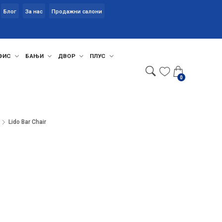
Блог
За нас
Продажни салони
ФИС
БАЊИ
ДВОР
ПЛУС
0
Lido Bar Chair