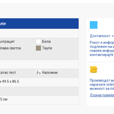
ија
Достапност: ≈ 
Антрацит
Бела
Рокот е инфор
подлежен на и
Плава светла
Таупе
повеќе инфо
контактирајте 
атас тест
Наложни
Производот м
х 49.5 х 86.5
нарачате onli
можност за пл
Дознај повеќ
65 см