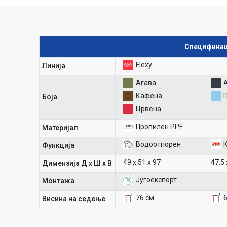
Спецификац
Flexy
Линија
Агава
Кафена
Боја
Црвена
Пропилен PPF
Материјал
Водоотпорен
К
Функција
49 х 51 х 97
47.5 
Димензија Д х Ш х В
Југоекспорт
Mонтажа
76 см
Висина на седење