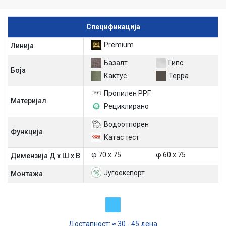
Спецификација
Premium
Линија
Базалт
Гипс
Боја
Кактус
Терра
Пропилен PPF
Материјал
Рециклирано
Водоотпорен
Функција
Катас тест
φ 70 х 75
φ 60 х 75
Димензија Д х Ш х В
Југоекспорт
Mонтажа
Достапност: ≈ 30 - 45 дена