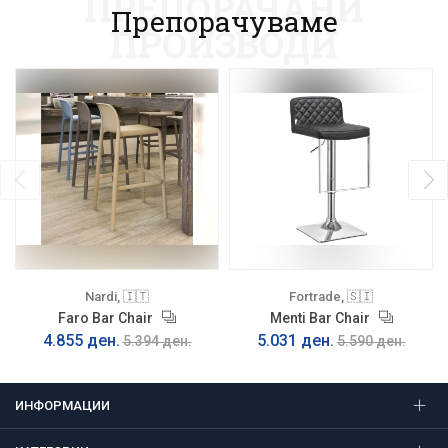
ПРЕПОРАЧАНИ
Препорачуваме
ПРОИЗВОДИ
Nardi, 🇮🇹
Fortrade, 🇸🇮
Faro Bar Chair
Menti Bar Chair
4.855 ден.
5.031 ден.
5.394 ден.
5.590 ден.
ИНФОРМАЦИИ