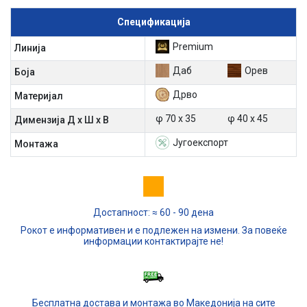
Спецификација
Premium
Линија
Даб
Орев
Боја
Дрво
Материјал
φ 70 х 35
φ 40 х 45
Димензија Д х Ш х В
Југоекспорт
Mонтажа
Достапност: ≈ 60 - 90 дена
Рокот е информативен и е подлежен на измени. За повеќе
информации контактирајте не!
Бесплатна достава и монтажа во Македонија на сите