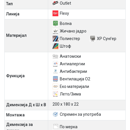
Outlet
Тип
Flexy
Линија
Волна
Жичано јадро
Материјал
Полиестер
ХР Сунѓер
Штоф
Aнатомски
Антиалергии
Антибактерии
Функција
Вентилација O2
Еко материјали
Лето/Зима
200 x 180 x 22
Димензија Д х Ш х В
Спремен за употреба
Mонтажа
Димензија за
По мерка