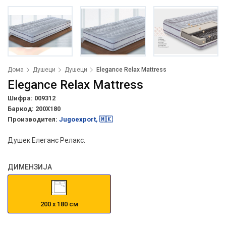
Дома
Душеци
Душеци
Elegance Relax Mattress
Elegance Relax Mattress
Шифра: 009312
Баркод:
200X180
Производител:
Jugoexport, 🇲🇰
Душек Елеганс Релакс.
ДИМЕНЗИЈА
200 х 180 см