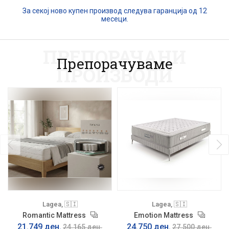
За секој ново купен производ следува гаранција од 12
месеци.
ПРЕПОРАЧАНИ
Препорачуваме
ПРОИЗВОДИ
Lagea, 🇸🇮
Lagea, 🇸🇮
Romantic Mattress
Emotion Mattress
21.749 ден.
24.750 ден.
24.165 ден.
27.500 ден.