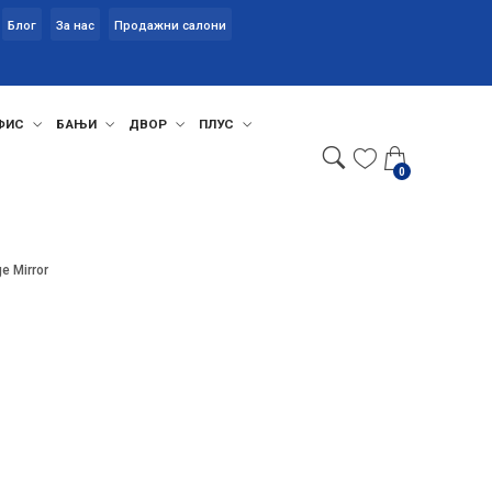
Блог
За нас
Продажни салони
ФИС
БАЊИ
ДВОР
ПЛУС
0
ge Mirror