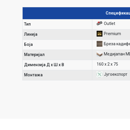
Спецификац
Outlet
Тип
Premium
Линија
Бреза кадиф
Боја
Медијапан M
Материјал
160 х 2 х 75
Димензија Д х Ш х В
Југоекспорт
Mонтажа