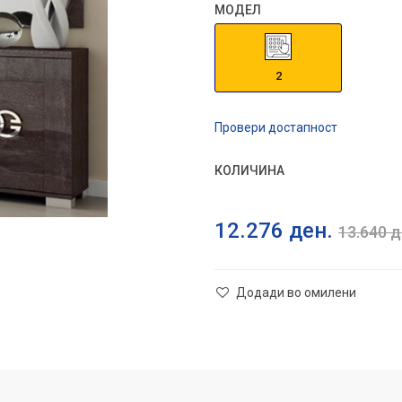
МОДЕЛ
2
Провери достапност
КОЛИЧИНА
12.276
ден.
13.640
д
Додади во омилени