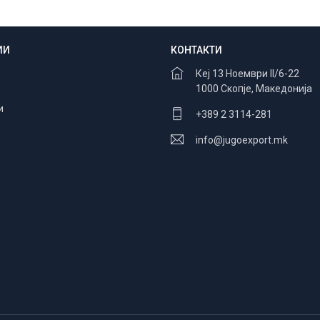
ИИ
КОНТАКТИ
Безбедно плаќање
100% заштита
Кеј 13 Ноември II/6-22
1000 Скопје, Македонија
и
+389 2 3114-281
info@jugoexport.mk