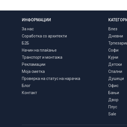
ИНФОРМАЦИИ
КАТЕГОР
Транспорт и монтажа
Низ цела Македонија
За нас
Влез
Соработка со архитекти
Дневни
Б2Б
Трпезари
Начин на плаќање
Софи
Транспорт и монтажа
Кујни
Рекламации
Детски
Моја сметка
Спални
Проверка на статус на нарачка
Душеци
Блог
Офис
Контакт
Бањи
Двор
Плус
Sale