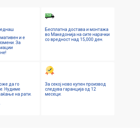
Веднаш
Бесплатна достава и монтажа
во Македонија на сите нарачки
мативен и е
со вредност над 15,000 ден.
змени. За
рмации
не!
оже да го
За секој ново купен производ
ne. Нудиме
следува гаранција од 12
аќање на рати.
месеци.
е