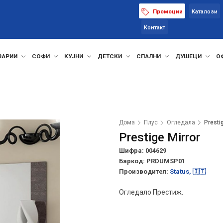
Промоции
Каталози
Контакт
ЗАРИИ
СОФИ
КУЈНИ
ДЕТСКИ
СПАЛНИ
ДУШЕЦИ
О
Дома
Плус
Огледала
Presti
Prestige Mirror
Шифра: 004629
Баркод:
PRDUMSP01
Производител:
Status, 🇮🇹
Огледало Престиж.