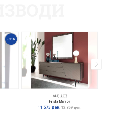
ИЗВОДИ
-30%
ALF, 🇮🇹
Frida Mirror
11.573 ден.
.
12.859 ден.