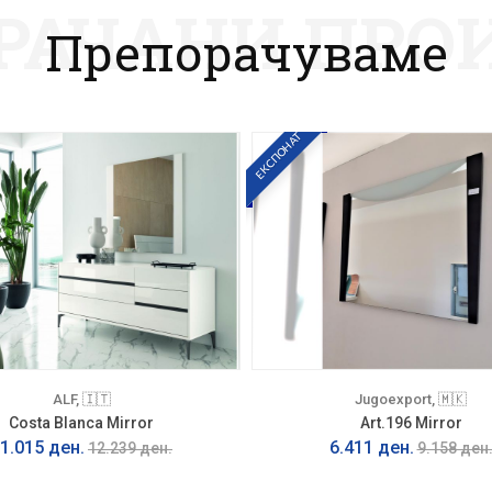
РАЧАНИ ПРО
Препорачуваме
ЕКСПОНАТ
ALF, 🇮🇹
Jugoexport, 🇲🇰
Costa Blanca Mirror
Art.196 Mirror
1.015 ден.
6.411 ден.
12.239 ден.
9.158 ден