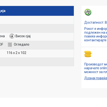
ија
Достапност: 
Рокот е инфор
подлежен на и
ена
Висок сјај
повеќе инфо
контактирајте 
DF
Огледало
116 х 2 х 102
Производот м
нарачате onli
можност за пл
Дознај повеќ