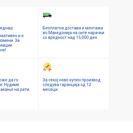
Веднаш
Бесплатна достава и монтажа
во Македонија на сите нарачки
мативен и е
со вредност над 15,000 ден.
змени. За
рмации
не!
оже да го
За секој ново купен производ
ne. Нудиме
следува гаранција од 12
аќање на рати.
месеци.
е