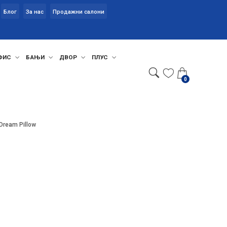
Блог
За нас
Продажни салони
ФИС
БАЊИ
ДВОР
ПЛУС
0
 Dream Pillow