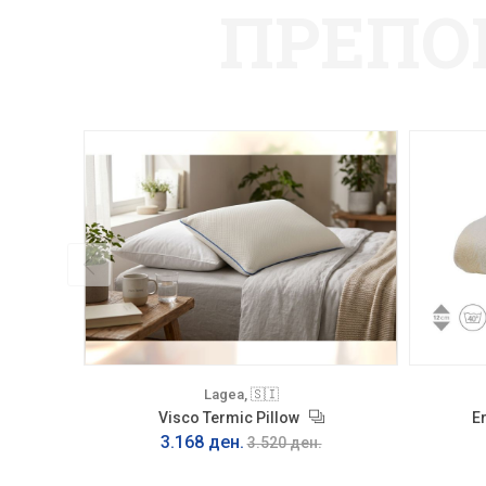
ПРЕПО
Lagea, 🇸🇮
Visco Termic Pillow
E
3.168 ден.
3.520 ден.