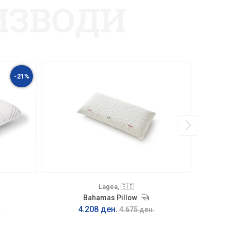
ИЗВОДИ
-21%
Lagea, 🇸🇮
Bahamas Pillow
4.208 ден.
.
4.675 ден.