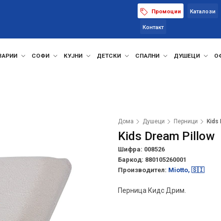
Промоции
Каталози
Контакт
ЗАРИИ
СОФИ
КУЈНИ
ДЕТСКИ
СПАЛНИ
ДУШЕЦИ
О
Дома
Душеци
Перници
Kids
Kids Dream Pillow
Шифра: 008526
Баркод:
880105260001
Производител:
Miotto, 🇸🇮
Перница Кидс Дрим.