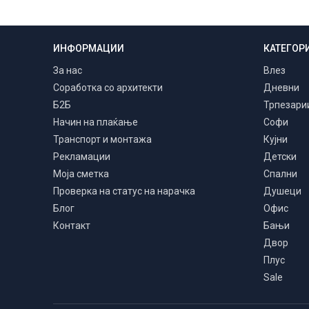
ИНФОРМАЦИИ
КАТЕГОР
Транспорт и монтажа
Низ цела Македонија
За нас
Влез
Соработка со архитекти
Дневни
Б2Б
Трпезари
Начин на плаќање
Софи
Транспорт и монтажа
Кујни
Рекламации
Детски
Моја сметка
Спални
Проверка на статус на нарачка
Душеци
Блог
Офис
Контакт
Бањи
Двор
Плус
Sale