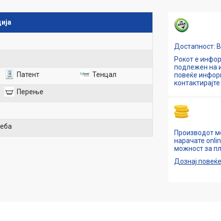
ија
Достапност: 
Рокот е инфор
подлежен на и
Патент
Тенцал
повеќе инфо
контактирајте 
Перење
реба
Производот м
нарачате onli
можност за пл
Дознај повеќ