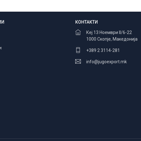
ИИ
КОНТАКТИ
Безбедно плаќање
100% заштита
Кеј 13 Ноември II/6-22
1000 Скопје, Македонија
и
+389 2 3114-281
info@jugoexport.mk