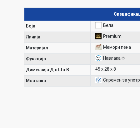
Спецификац
Бела
Боја
Premium
Линија
Мемори пена
Материјал
Навлака ⟳
Функција
45 х 28 х 8
Димензија Д х Ш х В
Спремен за упот
Mонтажа