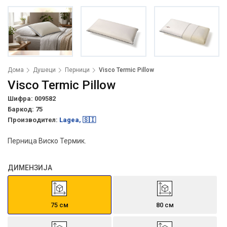
Дома
Душеци
Перници
Visco Termic Pillow
Visco Termic Pillow
Шифра: 009582
Баркод:
75
Производител:
Lagea, 🇸🇮
Перница Виско Термик.
ДИМЕНЗИЈА
75 см
80 см