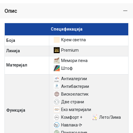
Опис
Спецификација
Крем светла
Боја
Premium
Линија
Мемори пена
Материјал
Штоф
Антиалергии
Антибактерии
Вискоеластик
Две страни
Еко материјали
Функција
Комфорт +
Лето/Зима
Навлака ⟳
Прилагодлив