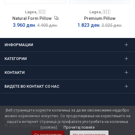
Lagea, 🇸🇮
Lagea, 🇸🇮
Natural Form Pillow
Premium Pillow
3.960 ден.
1.823 ден.
4.400 ден.
2.025 ден.
ИНФОРМАЦИИ
КАТЕГОРИИ
КОНТАКТИ
БИДЕТЕ ВО КОНТАКТ СО НАС
Веб страницата користи колачиња за да ви овозможиме најдобро
Услови за користење
можно корисничко искуство. Со продолжување на користењето на
Политика на приватност и колачиња
нашата интернет страница ја прифаќате употребата на колачиња
© 2026 Jugoexport Stil. Developed by
GSM Media
(cookies).
Прочитај повеќе
Се согласувам
Не се согласувам