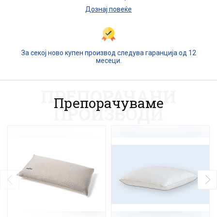
Дознај повеќе
За секој ново купен производ следува гаранција од 12
месеци.
ПРЕПОРАЧАНИ
Препорачуваме
ПРОИЗВОДИ