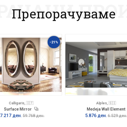
РАЧАНИ ПРО
Препорачуваме
-21%
Calligaris, 🇮🇹
Alples, 🇸🇮
Surface Mirror
Medeja Wall Element
7.217 ден.
5.876 ден.
59.768 ден.
6.529 ден