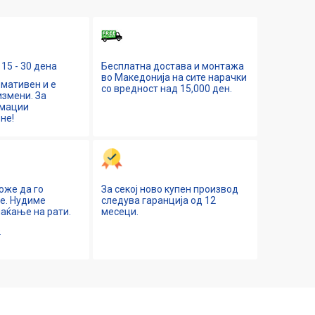
15 - 30 дена
Бесплатна достава и монтажа
во Македонија на сите нарачки
мативен и е
со вредност над 15,000 ден.
змени. За
рмации
не!
оже да го
За секој ново купен производ
ne. Нудиме
следува гаранција од 12
аќање на рати.
месеци.
е