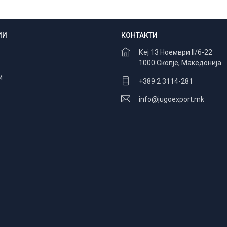
ИИ
КОНТАКТИ
Безбедно плаќање
100% заштита
Кеј 13 Ноември II/6-22
1000 Скопје, Македонија
и
+389 2 3114-281
info@jugoexport.mk