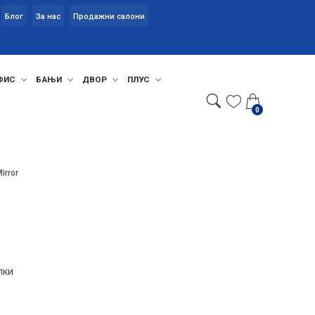
Блог
За нас
Продажни салони
ФИС
БАЊИ
ДВОР
ПЛУС
0
irror
лки