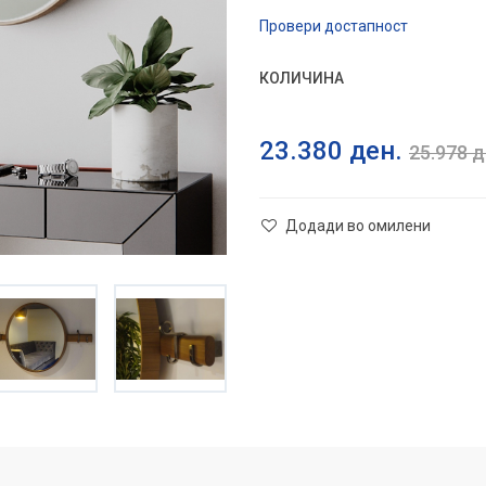
Провери достапност
КОЛИЧИНА
23.380
ден.
25.978
д
Додади во омилени