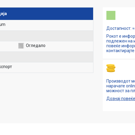
ија
ium
Достапност: ≈ 
Рокот е инфор
подлежен на и
Огледало
повеќе инфо
контактирајте 
кспорт
Производот м
нарачате onli
можност за пл
Дознај повеќ