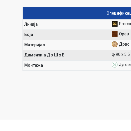
Спецификац
Prem
Линија
Орев
Боја
Дрво
Материјал
φ 90 х 5.5
Димензија Д х Ш х В
Југое
Mонтажа