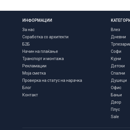
ИНФОРМАЦИИ
КАТЕГОР
Транспорт и монтажа
Низ цела Македонија
За нас
Влез
Соработка со архитекти
Дневни
Б2Б
Трпезари
Начин на плаќање
Софи
Транспорт и монтажа
Кујни
Рекламации
Детски
Моја сметка
Спални
Проверка на статус на нарачка
Душеци
Блог
Офис
Контакт
Бањи
Двор
Плус
Sale