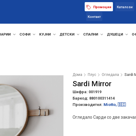
Промоции
Каталози
Контакт
ЗАРИИ
СОФИ
КУЈНИ
ДЕТСКИ
СПАЛНИ
ДУШЕЦИ
О
Дома
Плус
Огледала
Sardi M
Sardi Mirror
Шифра: 001919
Баркод:
880100311414
Производител:
Miotto, 🇸🇮
Огледало Сарди со две закача