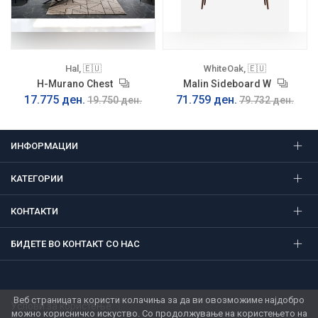
Hal, 🇪🇺
WhiteOak, 🇪🇺
H-Murano Chest
Malin Sideboard W
17.775 ден.
71.759 ден.
19.750 ден.
79.732 ден.
ИНФОРМАЦИИ
КАТЕГОРИИ
КОНТАКТИ
БИДЕТЕ ВО КОНТАКТ СО НАС
Веб страницата користи колачиња за да ви овозможиме најдобро
Услови за користење
можно корисничко искуство. Со продолжување на користењето на