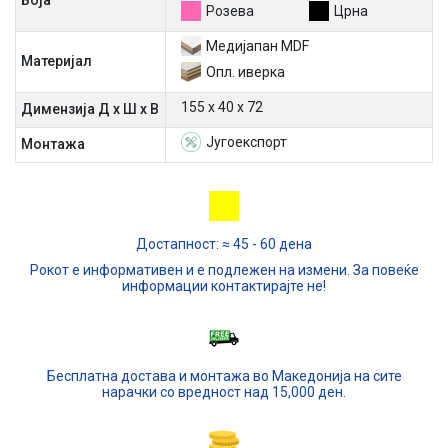
Боја
Розева
Црна
Медијапан MDF
Материјал
Oпл. иверка
155 х 40 х 72
Димензија Д х Ш х В
Југоекспорт
Mонтажа
Достапност: ≈ 45 - 60 дена
Рокот е информативен и е подлежен на измени. За повеќе
информации контактирајте не!
Бесплатна достава и монтажа во Македонија на сите
нарачки со вредност над 15,000 ден.