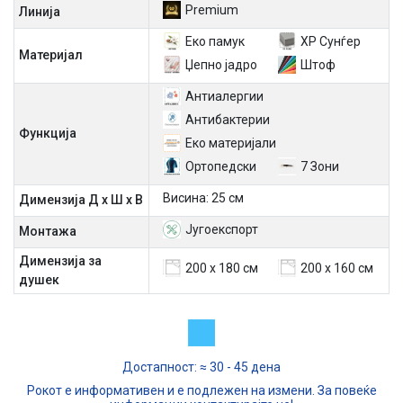
Premium
Линија
Еко памук
ХР Сунѓер
Материјал
Џепно јадро
Штоф
Антиалергии
Антибактерии
Функција
Еко материјали
Ортопедски
7 Зони
Висина: 25 см
Димензија Д х Ш х В
Југоекспорт
Mонтажа
Димензија за
200 x 180 см
200 x 160 см
душек
Достапност: ≈ 30 - 45 дена
Рокот е информативен и е подлежен на измени. За повеќе