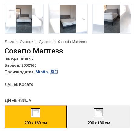
Дома
Душеци
Душеци
Cosatto Mattress
Cosatto Mattress
Шифра: 010052
Баркод:
200X160
Производител:
Miotto, 🇸🇮
Душек Косато.
ДИМЕНЗИЈА
200 х 160 см
200 х 180 см