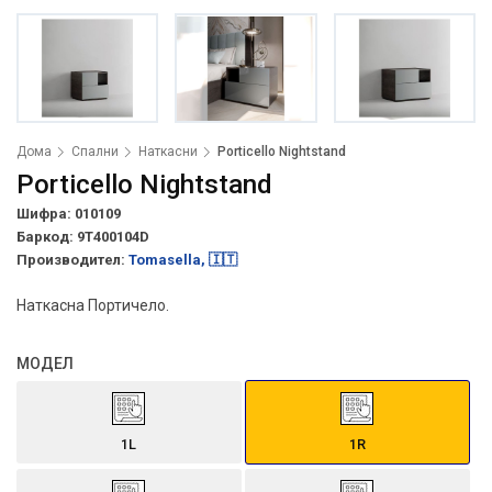
Дома
Спални
Наткасни
Porticello Nightstand
Porticello Nightstand
Шифра: 010109
Баркод:
9T400104D
Производител:
Tomasella, 🇮🇹
Наткасна Портичело.
МОДЕЛ
1L
1R