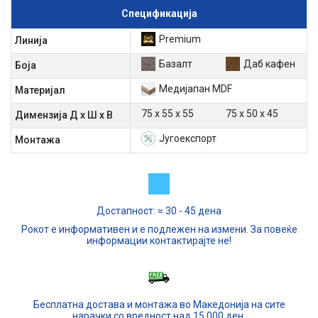
Спецификација
Premium
Линија
Базалт
Даб кафен
Боја
Медијапан MDF
Материјал
75 х 55 х 55
75 х 50 х 45
Димензија Д х Ш х В
Југоекспорт
Mонтажа
Достапност: ≈ 30 - 45 дена
Рокот е информативен и е подлежен на измени. За повеќе
информации контактирајте не!
Бесплатна достава и монтажа во Македонија на сите
нарачки со вредност над 15,000 ден.